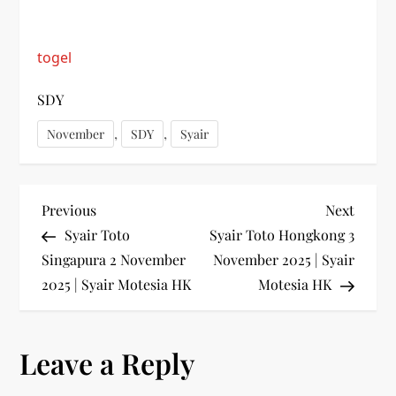
togel
SDY
,
,
November
SDY
Syair
P
Previous
Next
Previous
Next
Post
Post
Syair Toto
Syair Toto Hongkong 3
o
Singapura 2 November
November 2025 | Syair
s
2025 | Syair Motesia HK
Motesia HK
t
Leave a Reply
n