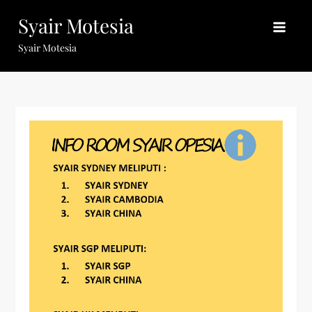
Skip
Syair Motesia
to
content
Syair Motesia