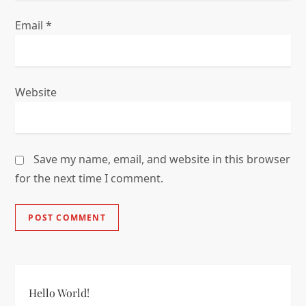
Email
*
Website
Save my name, email, and website in this browser
for the next time I comment.
Hello World!