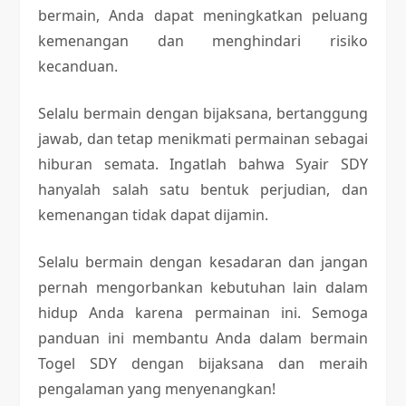
bermain, Anda dapat meningkatkan peluang
kemenangan dan menghindari risiko
kecanduan.
Selalu bermain dengan bijaksana, bertanggung
jawab, dan tetap menikmati permainan sebagai
hiburan semata. Ingatlah bahwa Syair SDY
hanyalah salah satu bentuk perjudian, dan
kemenangan tidak dapat dijamin.
Selalu bermain dengan kesadaran dan jangan
pernah mengorbankan kebutuhan lain dalam
hidup Anda karena permainan ini. Semoga
panduan ini membantu Anda dalam bermain
Togel SDY dengan bijaksana dan meraih
pengalaman yang menyenangkan!