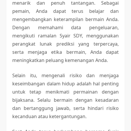
menarik dan penuh tantangan. Sebagai
pemain, Anda dapat terus belajar dan
mengembangkan keterampilan bermain Anda.
Dengan memahami data pengeluaran,
mengikuti ramalan Syair SDY, menggunakan
perangkat lunak prediksi yang terpercaya,
serta menjaga etika bermain, Anda dapat
meningkatkan peluang kemenangan Anda.
Selain itu, mengenali risiko dan menjaga
keseimbangan dalam hidup adalah hal penting
untuk tetap menikmati permainan dengan
bijaksana. Selalu bermain dengan kesadaran
dan bertanggung jawab, serta hindari risiko
kecanduan atau ketergantungan.