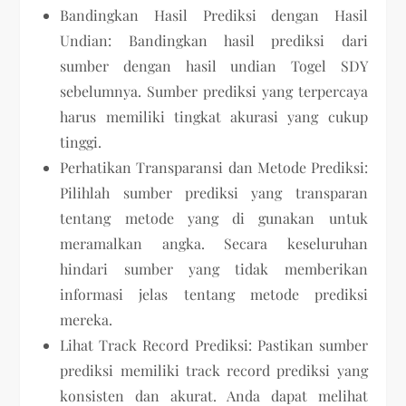
Bandingkan Hasil Prediksi dengan Hasil
Undian: Bandingkan hasil prediksi dari
sumber dengan hasil undian Togel SDY
sebelumnya. Sumber prediksi yang terpercaya
harus memiliki tingkat akurasi yang cukup
tinggi.
Perhatikan Transparansi dan Metode Prediksi:
Pilihlah sumber prediksi yang transparan
tentang metode yang di gunakan untuk
meramalkan angka. Secara keseluruhan
hindari sumber yang tidak memberikan
informasi jelas tentang metode prediksi
mereka.
Lihat Track Record Prediksi: Pastikan sumber
prediksi memiliki track record prediksi yang
konsisten dan akurat. Anda dapat melihat