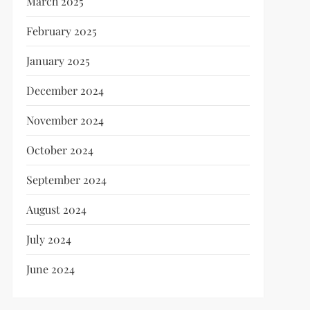
March 2025
February 2025
January 2025
December 2024
November 2024
October 2024
September 2024
August 2024
July 2024
June 2024