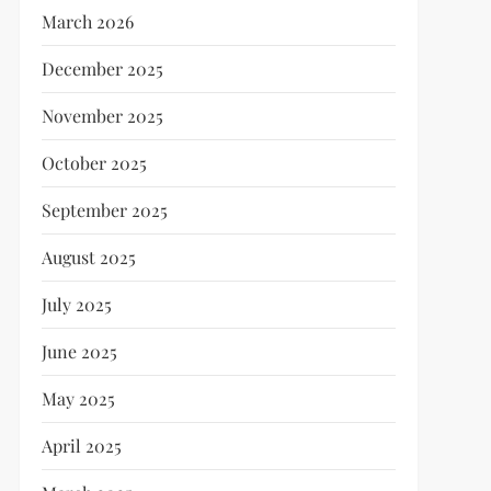
March 2026
December 2025
November 2025
October 2025
September 2025
August 2025
July 2025
June 2025
May 2025
April 2025