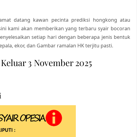
lamat datang kawan pecinta prediksi hongkong atau
 sini kami akan memberikan yang terbaru syair bocoran
enyelesaikan setiap hari dengan beberapa jenis bentuk
epala, ekor, dan Gambar ramalan HK terjitu pasti.
 Keluar 3 November 2025
i